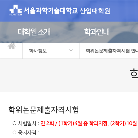
산업대학원
대학원 소개
학과안내
학사정보
학위논문제출자격시험 안
대학원 소개
학과안내
학사정보
입학안내
정보광장
원우회
학사일정
대학원학사
수강신청 안내
장학제도 안내
학위과정 이수안내
학위논문제출자격시험 안내
대학원생 권리장전
학위논문제출자격시험
○ 시험일시 :
연 2회 / (1학기)4월 중 학과지정, (2학기)10
○ 응시자격 :