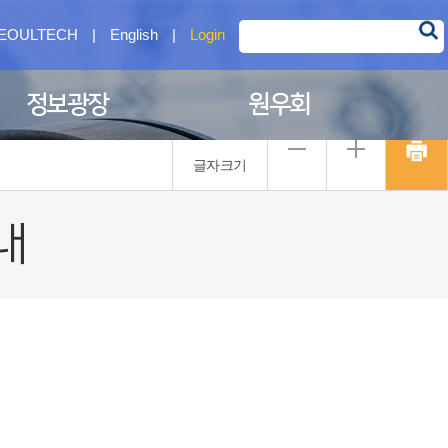
EOULTECH
|
English
|
Login
정보광장
원우회
글자크기
내