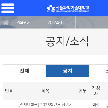
정보광장
공지/소식
공지/소식
전체
공지
작성
번호
제목
첨부
자
[전체대학원] 2026학년도 상반기
대학