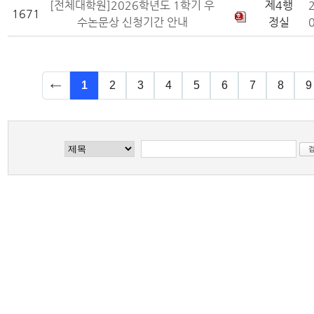
[전체대학원]2026학년도 1학기 우
제4행
1671
수논문상 신청기간 안내
정실
1
2
3
4
5
6
7
8
9